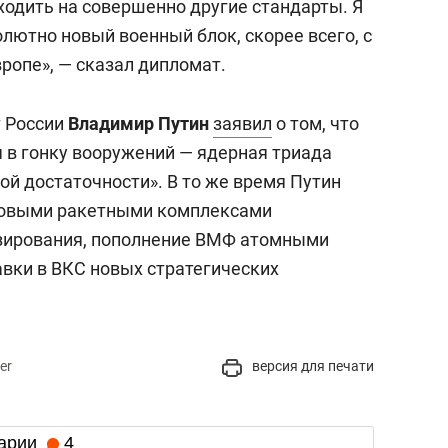
ходить на совершенно другие стандарты. Я
олютно новый военный блок, скорее всего, с
ропе», — сказал дипломат.
т России
Владимир Путин
заявил
о том, что
я в гонку вооружений — ядерная триада
ой достаточности». В то же время Путин
новыми ракетными комплексами
азирования, пополнение ВМФ атомными
вки в ВКС новых стратегических
er
версия для печати
арии
4