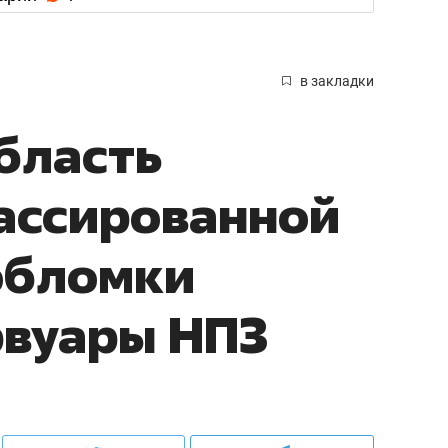
в закладки
бласть
ассированной
обломки
рвуары НПЗ