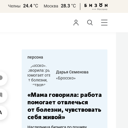
24.4
°С
28.3
°С
Челны
Москва
персона
бодец
Дарья Семенова
 решения»
«Бросско»
«Мама говорила: работа
«Не зна
вообще,
помогает отвлечься
правил,
от болезни, чувствовать
потерят
себя живой»
полгода
ирмы
Наследница бизнеса по пошиву
Как бизнесу 