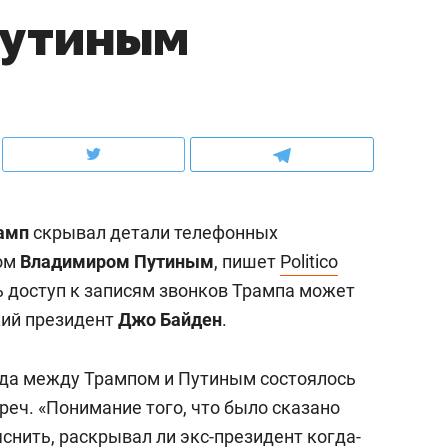
Путиным
рынки, почему надо знать аксакалов и
о трехкратном росте це
чем интересен Оман?
клиентах и чудных запр
амп
скрывал детали телефонных
ром
Владимиром Путиным
, пишет
Politico
ь доступ к записям звонков Трампа может
ий президент
Джо Байден
.
ндуем
Рекомендуем
ода между Трампом и Путиным состоялось
ыжить ребенку без
Салих хазрат Ибрагимо
реч. «Понимание того, что было сказано
а и научить его
«Если меня не услышат
снить, раскрывал ли экс-президент когда-
тоятельности за 18
с минбара – буду обра