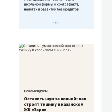
н, дотошных
школьной формы о контрафакте,
рынки, почем
осах мастеров
налогах и развитии без кредитов
чем интересе
Рекомендуем
Рекоме
в:
Оставить шум за волной: как
Падел
строят тишину в казанском
ниндз
щаться
ЖК «Заря»
стал 