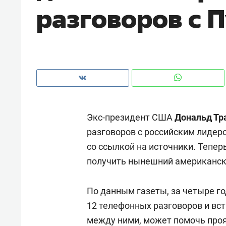
разговоров с 
Экс-президент США
Дональд Тр
разговоров с российским лиде
со ссылкой на источники. Тепер
получить нынешний американск
Рекомендуем
Рекоме
По данным газеты, за четыре г
а»:
Дизайнер-прораб Наталья
Как в
12 телефонных разговоров и вст
 –
Наседкина: «Ремонт вместе
гаджет
между ними, может помочь проя
ет
с мебелью за 2 миллиона –
самос