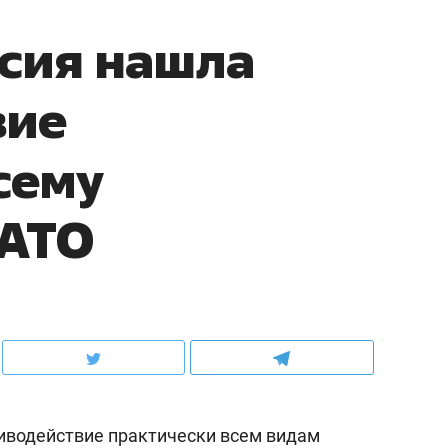
сия нашла
вие
сему
НАТО
иводействие практически всем видам