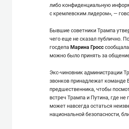
для меня это челлендж!»
дней
либо конфиденциальную информ
с кремлевским лидером», — гово
Бывшие советники Трампа утвер
чего еще не сказал публично. П
госдепа
Марина Гросс
сообщала,
можно было принять за общение
Экс-чиновник администрации Тр
звонков принадлежат команде Б
предшественника, чтобы посмот
встреч Трампа и Путина, где не
может навсегда остаться неизв
национальной безопасности, бли