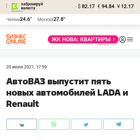
забронируй
$
82.17
€
94.84
¥
12.17
валюту
24.6°
27.8°
Челны
Москва
20 июля 2021, 17:59
АвтоВАЗ выпустит пять
новых автомобилей LADA и
Renault