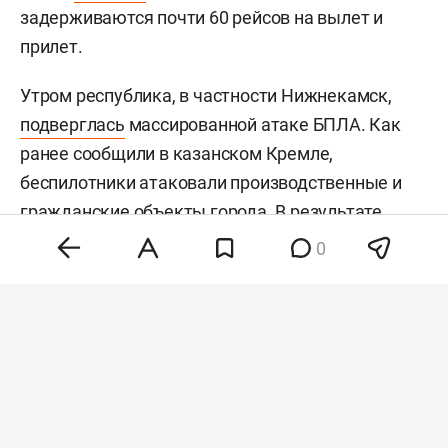
задерживаются почти 60 рейсов на вылет и
прилет.
Утром республика, в частности Нижнекамск,
подверглась
массированной атаке БПЛА. Как
ранее сообщили в казанском Кремле,
беспилотники атаковали производственные и
гражданские объекты города. В результате
атаки
погибли
12 человек, еще 39 пострадали, в
0
Татарстане
объявили
траур. В Нижнекамск
направили дополнительные медицинские
бригады из Набережных Челнов и Казани.
#
происшествия