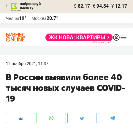
забронируй
$
82.17
€
94.84
¥
12.17
валюту
19°
20.7°
Челны
Москва
12 ноября 2021, 11:37
В России выявили более 40
тысяч новых случаев COVID-
19