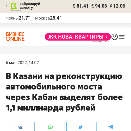
забронируй
$
81.41
€
94.06
¥
12.06
валюту
21.7°
25.4°
Челны
Москва
6 мая 2022, 14:02
В Казани на реконструкцию
автомобильного моста
через Кабан выделят более
1,1 миллиарда рублей