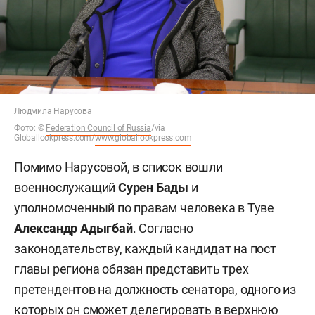
Людмила Нарусова
Фото:
©
Federation Council of Russia
/via
Globallookpress.com/
www.globallookpress.com
Помимо Нарусовой, в список вошли
военнослужащий
Сурен Бады
и
уполномоченный по правам человека в Туве
Александр Адыгбай
. Согласно
законодательству, каждый кандидат на пост
главы региона обязан представить трех
претендентов на должность сенатора, одного из
которых он сможет делегировать в верхнюю