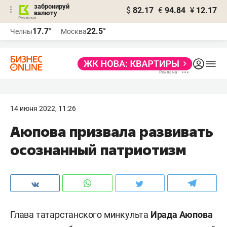
забронируй
$
82.17
€
94.84
¥
12.17
валюту
17.7°
22.5°
Челны
Москва
14 июня 2022, 11:26
Аюпова призвала развивать
осознанный патриотизм
Глава татарстанского минкульта
Ирада Аюпова