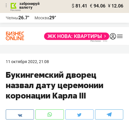
забронируй
$
81.41
€
94.06
¥
12.06
валюту
26.7°
29°
Челны
Москва
11 октября 2022, 21:08
Букингемский дворец
назвал дату церемонии
коронации Карла III