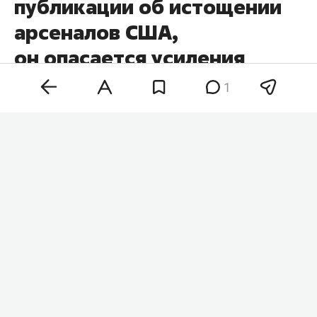
публикации об истощении
арсеналов США,
он опасается усиления
Ирана
1
Публикации в СМИ о возможном истощении
американских запасов боеприпасов после
военной операции против Ирана «сводят с ума»
президента США
Дональда Трампа
. Он считает,
что сообщения о нехватке вооружений могут
придать уверенности Ирану и ослабить позиции
Соединенных Штатов. Об этом сообщает
ТАСС