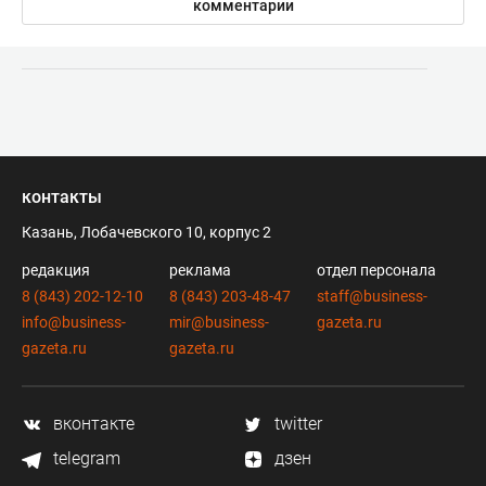
комментарии
контакты
Казань, Лобачевского 10, корпус 2
редакция
реклама
отдел персонала
8 (843) 202-12-10
8 (843) 203-48-47
staff@business-
info@business-
mir@business-
gazeta.ru
gazeta.ru
gazeta.ru
вконтакте
twitter
telegram
дзен