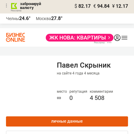
забронируй
$
82.17
€
94.84
¥
12.17
валюту
24.6°
27.8°
Челны
Москва
Павел Скрыник
на сайте 4 года 4 месяца
место
репутация
комментарии
∞
0
4 508
личные данные