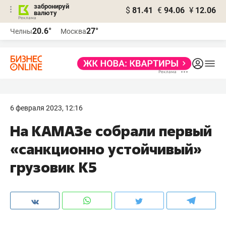
забронируй
$
81.41
€
94.06
¥
12.06
валюту
20.6°
27°
Челны
Москва
6 февраля 2023, 12:16
На КАМАЗе собрали первый
«санкционно устойчивый»
грузовик К5