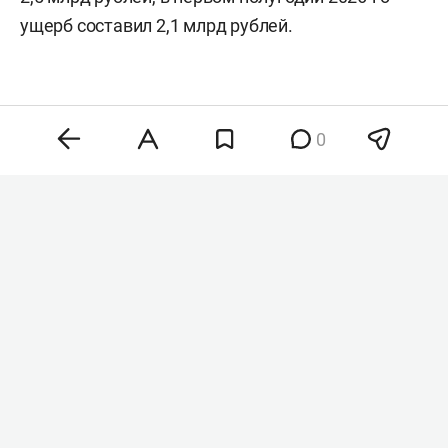
ущерб составил 2,1 млрд рублей.
0
Комментарии
0
7 августа 2026, 21:47
В перечень жизненно
необходимых лекарств
могут войти
инновационные средства
от рака и гепатита С