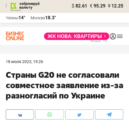
забронируй
$
82.61
€
95.29
¥
12.25
валюту
14°
18.3°
Челны
Москва
18 июля 2023, 19:26
Страны G20 не согласовали
совместное заявление из-за
разногласий по Украине