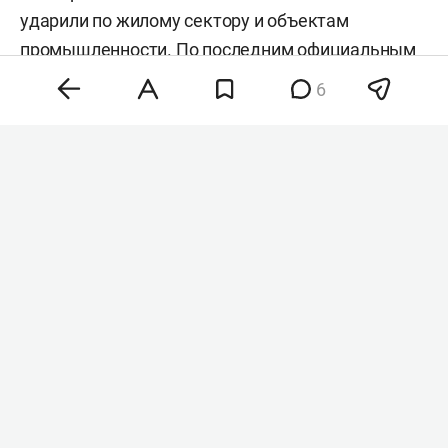
ударили по жилому сектору и объектам
промышленности. По последним официальным
данным, погибли 13 человек, в том числе
6
ребенок, еще 78 пострадали. Следком РФ
возбудил уголовное дело о теракте по ст. 205 УК
РФ.
После атаки раис Татарстана
Рустам
Минниханов
объявил
10 августа днем траура в
республике. Он также
направил
телеграммы с
соболезнованиями президентам Узбекистана и
Таджикистана
Шавкату Мирзиёеву
и
Эмомали
Рахмону
в связи с гибелью граждан этих стран.
Позднее Мирзиёев
поручил
направить в Россию
специальную рабочую группу после гибели