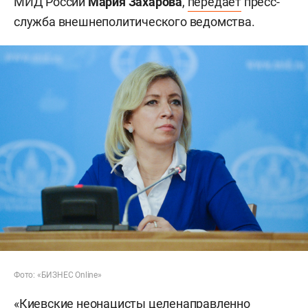
МИД России
Мария Захарова
,
передает
пресс-
служба внешнеполитического ведомства.
Фото: «БИЗНЕС Online»
«Киевские неонацисты целенаправленно