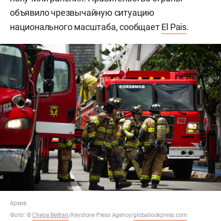
объявило чрезвычайную ситуацию
национального масштаба, сообщает
El Pais
.
Архив
Фото: ©
Chepa Beltran
/Keystone Press Agency/
globallookpress.com