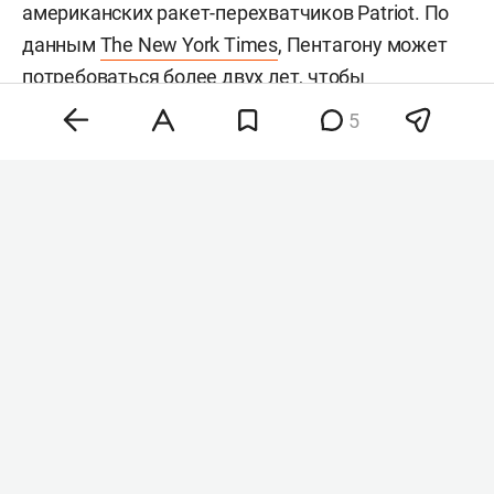
американских ракет-перехватчиков Patriot. По
данным
The New York Times
, Пентагону может
потребоваться более двух лет, чтобы
восполнить запасы более чем 1,5 тыс.
5
использованных перехватчиков. Сейчас в
распоряжении США остается менее 1,7 тыс.
таких ракет.