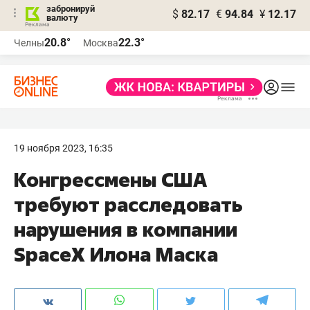
забронируй
$
82.17
€
94.84
¥
12.17
валюту
20.8°
22.3°
Челны
Москва
19 ноября 2023, 16:35
Конгрессмены США
требуют расследовать
нарушения в компании
SpaceX Илона Маска