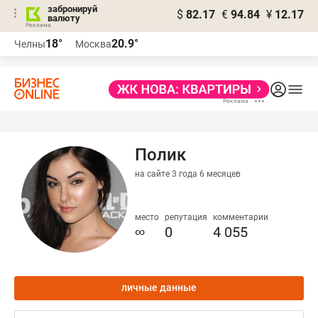
забронируй
$
82.17
€
94.84
¥
12.17
валюту
18°
20.9°
Челны
Москва
Полик
на сайте 3 года 6 месяцев
место
репутация
комментарии
∞
0
4 055
личные данные