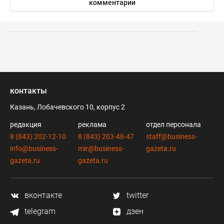
комментарии
контакты
Казань, Лобачевского 10, корпус 2
редакция
реклама
отдел персонала
8 (843) 202-12-10
8 (843) 203-48-47
staff@business-
info@business-
mir@business-
gazeta.ru
gazeta.ru
gazeta.ru
вконтакте
twitter
telegram
дзен