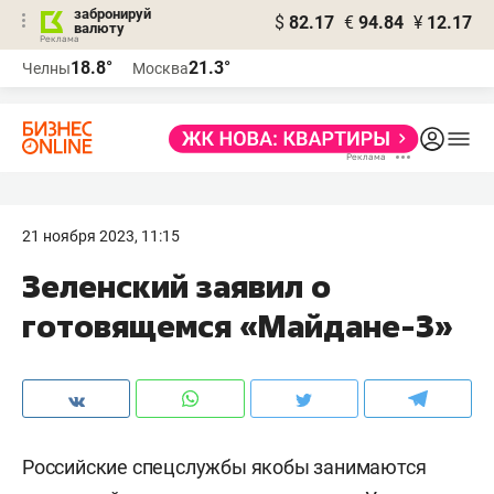
забронируй
$
82.17
€
94.84
¥
12.17
валюту
18.8°
21.3°
Челны
Москва
21 ноября 2023, 11:15
Зеленский заявил о
готовящемся «Майдане-3»
Российские спецслужбы якобы занимаются