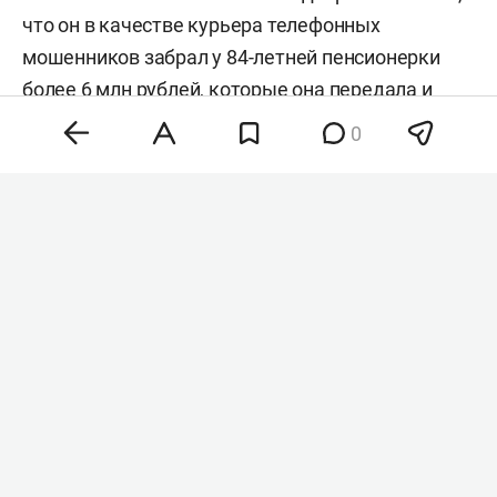
что он в качестве курьера телефонных
мошенников забрал у 84-летней пенсионерки
более 6 млн рублей, которые она передала и
перевела якобы для «спасения накоплений». Об
0
этом
сообщает
пресс-служба МВД России по
Санкт-Петербургу и Ленинградской области.