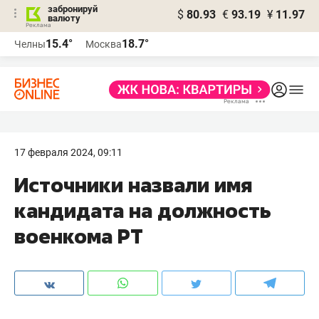
забронируй
$
80.93
€
93.19
¥
11.97
валюту
15.4°
18.7°
Челны
Москва
17 февраля 2024, 09:11
Источники назвали имя
кандидата на должность
военкома РТ