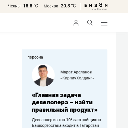
18.8
°С
20.3
°С
Челны
Москва
персона
азитов
Марат Арсланов
«КирпичХолдинг»
ных
«Главная задача
«Мама г
 может
девелопера – найти
помогае
мум
правильный продукт»
от болез
себя жи
Девелопер из топ-10* застройщиков
Башкортостана входит в Татарстан
арубежные
Наследница б