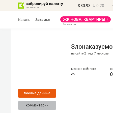
забронируй валюту
$
80.93
-0.20
Казань
Закамье
Злонаказуемо
на сайте 2 года 7 месяцев
Марат Арсланов
«КирпичХолдинг»
место в рейтинге
р
∞
0
«Главная задача
девелопера – найти
личные данные
правильный продукт»
комментарии
Девелопер из топ-10* застройщико
Башкортостана входит в Татарстан