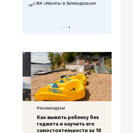
с ЖК «Иволга» в Зеленодольске
ть аксакалов и
школьной фор
налогах и раз
Рекомендуем
Рекоме
лья
Как выжить ребенку без
Салих
есте
гаджета и научить его
«Если
а –
самостоятельности за 18
с мин