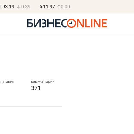
€
93.19
-0.39
¥
11.97
0.00
Дарья Семенова
Василь М
«Бросско»
МАРТ
епутация
комментарии
371
«Мама говорила: работа
«Не зная мест
помогает отвлечься
правил, бизнес
от болезни, чувствовать
потерять мини
себя живой»
полгода»
в
Наследница бизнеса по пошиву
Как бизнесу выйти на з