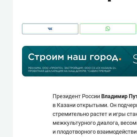
с ЖК «Иволга» в Зеленодольске
Президент России
Владимир Пу
в Казани открытыми. Он подчер
Рекомендуем
Рекоме
стремительно растет и игры с
Падел, фитнес, танцы и даже
Психо
межкультурного диалога, весо
ниндзя-зал: как ТРЦ «Франт»
«Дире
и плодотворного взаимодействи
стал Меккой для любителей
когда 