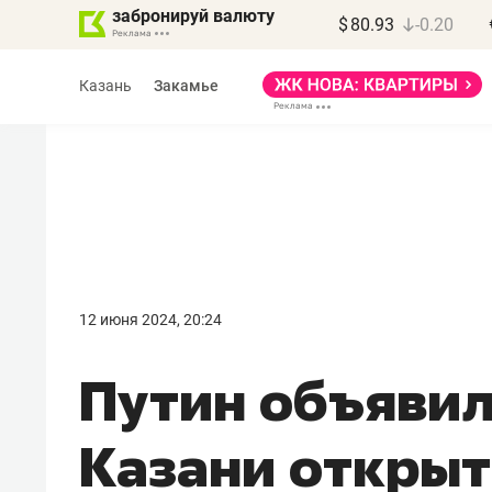
забронируй валюту
$
80.93
-0.20
Казань
Закамье
Марат Арсланов
«КирпичХолдинг»
12 июня 2024, 20:24
«Главная задача
Путин объявил
девелопера – найти
правильный продукт»
Казани откры
Девелопер из топ-10* застройщико
Башкортостана входит в Татарстан