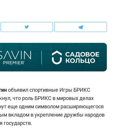
школьной формы о контрафакте,
рынки, почему надо зна
налогах и развитии без кредитов
чем интересен Оман?
тин
объявил спортивные Игры БРИКС
кнул, что роль БРИКС в мировых делах
ндуем
Рекомендуем
танут еще одним символом расширяющегося
терапевт «Фороса»:
Дизайнер-прораб Ната
мым вкладом в укрепление дружбы народов
кторский невроз» –
Наседкина: «Ремонт вм
я государств.
человек не считает
с мебелью за 2 миллион