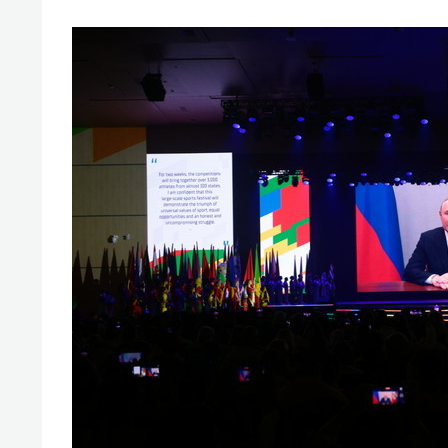
спорта
свою 
стрес