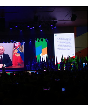
сверхнагрузку
для меня это челлендж
сом»