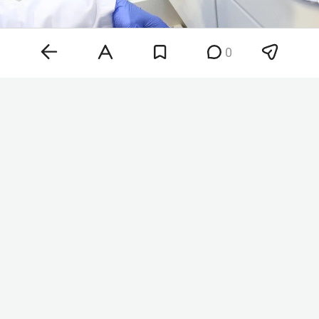
0
Фото: «БИЗНЕС Online»
На первом заседании комиссия одобрила
четыре препарата. Это мосунетузумаб (Roche)
для терапии рака лимфатической системы,
белумосудил (Sanofi) для лечения осложнений
после трансплантации костного мозга,