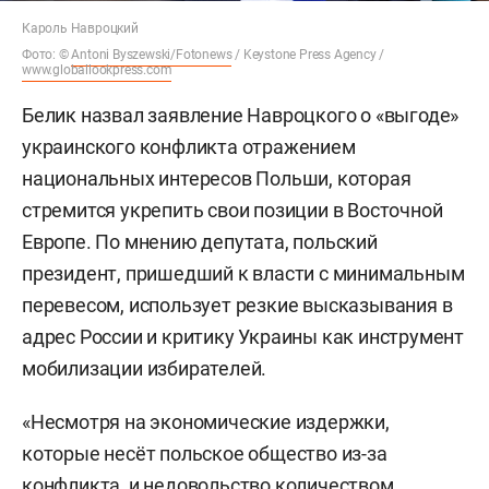
Кароль Навроцкий
Фото: ©
Antoni Byszewski/Fotonews
/ Keystone Press Agency /
www.globallookpress.com
Белик назвал заявление Навроцкого о «выгоде»
украинского конфликта отражением
национальных интересов Польши, которая
стремится укрепить свои позиции в Восточной
Европе. По мнению депутата, польский
президент, пришедший к власти с минимальным
перевесом, использует резкие высказывания в
адрес России и критику Украины как инструмент
мобилизации избирателей.
«Несмотря на экономические издержки,
которые несёт польское общество из-за
конфликта, и недовольство количеством