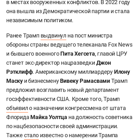
в местах вооруженных конфликтов. В 2022 году
она вышла из Демократической партии и стала
независимым политиком.
Ранее Трамп
выдвинул
на пост министра
обороны страны ведущего телеканала Fox News
и бывшего военного
Пита Хегсета
, главой ЦРУ
станет экс-директор нацразведки
Д
жон
Рэтклифф
. Американскому миллиардеру
Илону
Маску
и бизнесмену
Вивеку Рамасвами
Трамп
предложил возглавить новый департамент
госэффективности США. Кроме того, Трамп
объявил
о назначении конгрессмена от штата
Флорида
Майка Уолтца
на должность советника
по нацбезопасности своей администрации.
Также
стало
известно о намерении Трампа