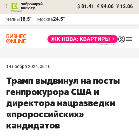
забронируй
$
81.41
€
94.06
¥
12.06
валюту
18.5°
24.5°
Челны
Москва
14 ноября 2024, 08:10
Трамп выдвинул на посты
генпрокурора США и
директора нацразведки
«пророссийских»
кандидатов