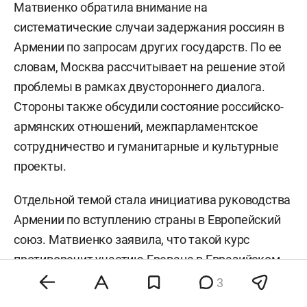
Матвиенко обратила внимание на
систематические случаи задержания россиян в
Армении по запросам других государств. По ее
словам, Москва рассчитывает на решение этой
проблемы в рамках двустороннего диалога.
Стороны также обсудили состояние российско-
армянских отношений, межпарламентское
сотрудничество и гуманитарные и культурные
проекты.
Отдельной темой стала инициатива руководства
Армении по вступлению страны в Европейский
союз. Матвиенко заявила, что такой курс
противоречит участию Еревана в Евразийском
экономическом союзе. При этом председатель
3
Совета Федерации поддержала предложение