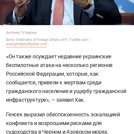
Антониу Гутерриш
Фото: © Ministry of Foreign Affairs of R / Twitter.com /
www.globallookpress.com
«Он также осуждает недавние украинские
беспилотные атаки на несколько регионов
Российской Федерации, которые, как
сообщается, привели к жертвам среди
гражданского населения и ущербу гражданской
инфраструктуре», — заявил Хак.
Генсек выразил обеспокоенность эскалацией
конфликта и возросшими рисками для
судоходства в Черном и Азовском морях.