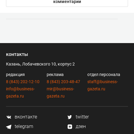
комментарии
контакты
Казань, Лобачевского 10, корпус 2
редакция
реклама
отдел персонала
8 (843) 202-12-10
8 (843) 203-48-47
staff@business-
info@business-
mir@business-
gazeta.ru
gazeta.ru
gazeta.ru
вконтакте
twitter
telegram
дзен