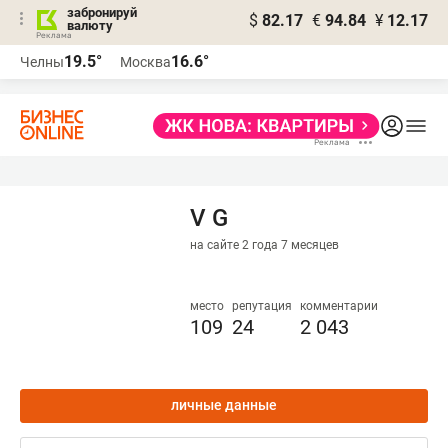
забронируй
$
82.17
€
94.84
¥
12.17
валюту
19.5°
16.6°
Челны
Москва
V G
на сайте 2 года 7 месяцев
место
репутация
комментарии
109
24
2 043
личные данные