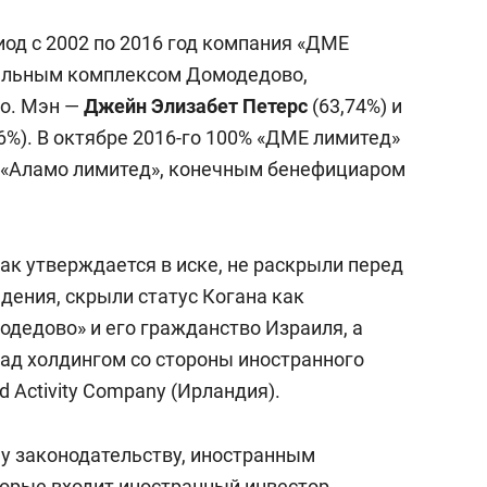
иод с 2002 по 2016 год компания «ДМЕ
альным комплексом Домодедово,
о. Мэн —
Джейн Элизабет Петерс
(63,74%) и
6%). В октябре 2016-го 100% «ДМЕ лимитед»
 «Аламо лимитед», конечным бенефициаром
как утверждается в иске, не раскрыли перед
дения, скрыли статус Когана как
дедово» и его гражданство Израиля, а
над холдингом со стороны иностранного
d Activity Company (Ирландия).
у законодательству, иностранным
торые входит иностранный инвестор,