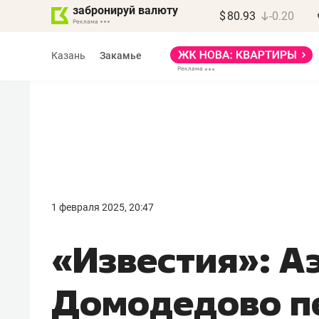
забронируй валюту
$
80.93
-0.20
Казань
Закамье
Марат Арсланов
«КирпичХолдинг»
1 февраля 2025, 20:47
«Главная задача
«Известия»: А
девелопера – найти
правильный продукт»
Домодедово п
Девелопер из топ-10* застройщико
Башкортостана входит в Татарстан