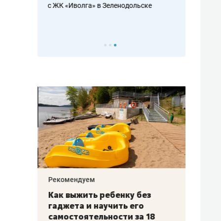
с ЖК «Иволга» в Зеленодольске
ть аксакалов и
школьной фор
налогах и раз
Рекомендуем
Рекоме
лья
Как выжить ребенку без
Салих
есте
гаджета и научить его
«Если
а –
самостоятельности за 18
с мин