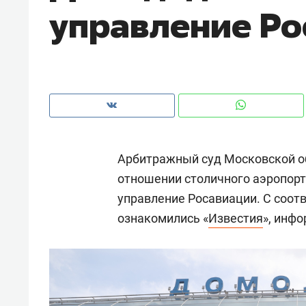
управление Ро
с ЖК «Иволга» в Зеленодольске
Арбитражный суд Московской о
отношении столичного аэропорт
управление Росавиации. С соо
ознакомились «
Известия
», инф
Рекомендуем
Рекоме
Падел, фитнес, танцы и даже
Психо
ниндзя-зал: как ТРЦ «Франт»
«Дире
стал Меккой для любителей
когда 