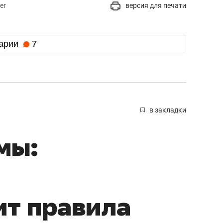
er
версия для печати
арии
7
в закладки
мы:
ит правила