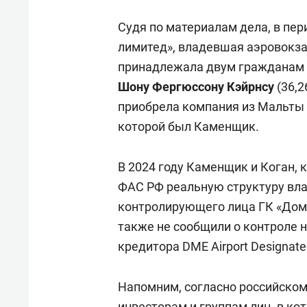
Судя по материалам дела, в пер
лимитед», владевшая аэровокз
принадлежала двум гражданам 
Шону Фергюссону Кэйрнсу
(36,2
приобрела компания из Мальты
которой был Каменщик.
В 2024 году Каменщик и Коган, 
ФАС РФ реальную структуру вла
контролирующего лица ГК «Домо
также не сообщили о контроле 
кредитора DME Airport Designate
Напомним, согласно российском
инвесторам и группам лиц, в ко