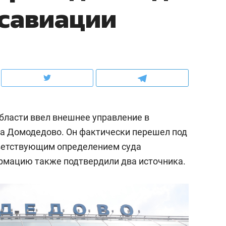
савиации
школьной формы о контрафакте,
рынки, почему надо зна
налогах и развитии без кредитов
чем интересен Оман?
бласти ввел внешнее управление в
а Домодедово. Он фактически перешел под
тветствующим определением суда
ормацию также подтвердили два источника.
ндуем
Рекомендуем
терапевт «Фороса»:
Дизайнер-прораб Ната
кторский невроз» –
Наседкина: «Ремонт вм
человек не считает
с мебелью за 2 миллион