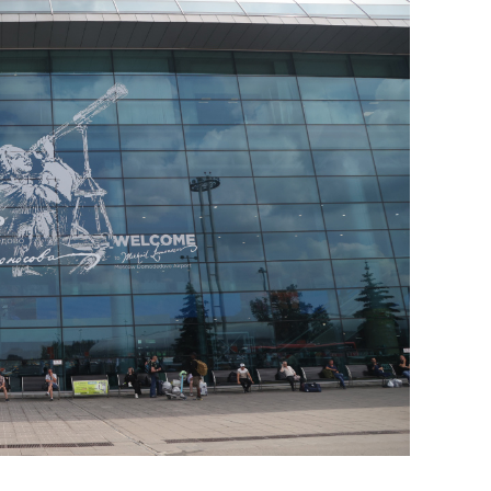
сверхнагрузку
для меня это челлендж
сом»