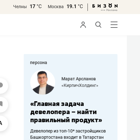
17
°С
19.1
°С
Челны
Москва
персона
азитов
Марат Арсланов
«КирпичХолдинг»
ных
«Главная задача
«Мама г
 может
девелопера – найти
помогае
мум
правильный продукт»
от болез
себя жи
Девелопер из топ-10* застройщиков
Башкортостана входит в Татарстан
арубежные
Наследница б