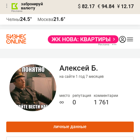
забронируй
$
82.17
€
94.84
¥
12.17
валюту
24.5°
21.6°
Челны
Москва
Алексей Б.
на сайте 1 год 7 месяцев
место
репутация
комментарии
∞
0
1 761
личные данные