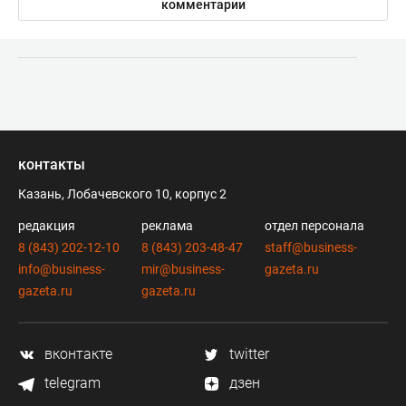
комментарии
контакты
Казань, Лобачевского 10, корпус 2
редакция
реклама
отдел персонала
8 (843) 202-12-10
8 (843) 203-48-47
staff@business-
info@business-
mir@business-
gazeta.ru
gazeta.ru
gazeta.ru
вконтакте
twitter
telegram
дзен