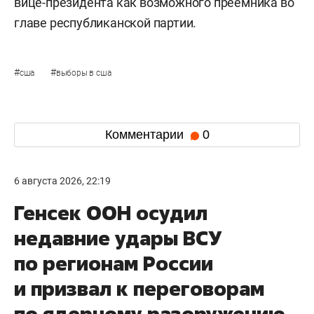
вице-президента как возможного преемника во
главе республиканской партии.
#
#
сша
выборы в сша
Комментарии
0
6 августа 2026, 22:19
Генсек ООН осудил
недавние удары ВСУ
по регионам России
и призвал к переговорам
по ядерному разоружению