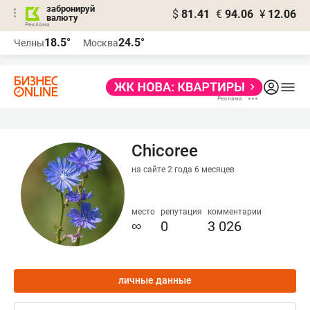
забронируй
$
81.41
€
94.06
¥
12.06
валюту
18.5°
24.5°
Челны
Москва
Chicoree
на сайте 2 года 6 месяцев
место
репутация
комментарии
∞
0
3 026
личные данные