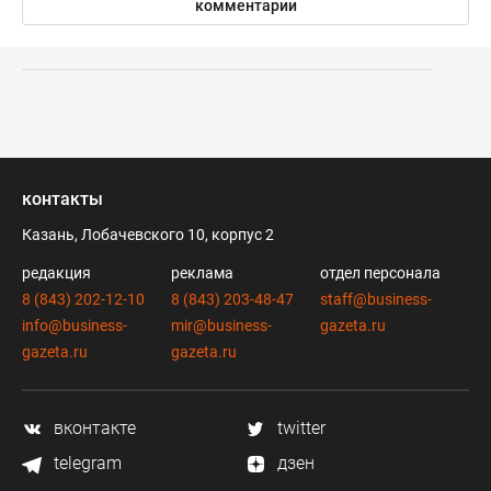
комментарии
контакты
Казань, Лобачевского 10, корпус 2
редакция
реклама
отдел персонала
8 (843) 202-12-10
8 (843) 203-48-47
staff@business-
info@business-
mir@business-
gazeta.ru
gazeta.ru
gazeta.ru
вконтакте
twitter
telegram
дзен