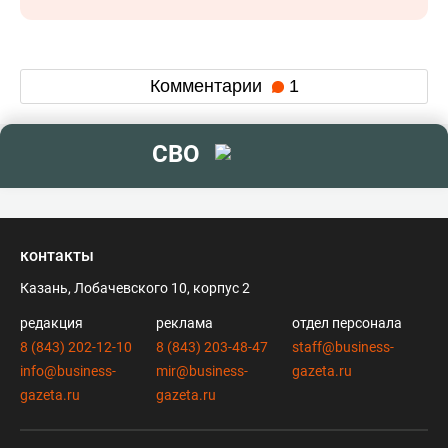
Комментарии
1
СВО
контакты
Казань, Лобачевского 10, корпус 2
редакция
реклама
отдел персонала
8 (843) 202-12-10
8 (843) 203-48-47
staff@business-
info@business-
mir@business-
gazeta.ru
gazeta.ru
gazeta.ru