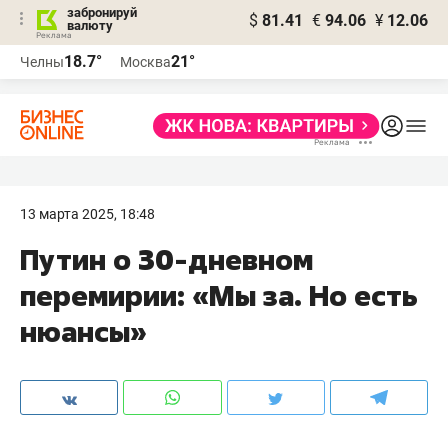
забронируй
$
81.41
€
94.06
¥
12.06
валюту
18.7°
21°
Челны
Москва
13 марта 2025, 18:48
Путин о 30-дневном
перемирии: «Мы за. Но есть
нюансы»