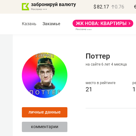
забронируй валюту
$
82.17
0.76
Казань
Закамье
Поттер
на сайте 6 лет 4 месяца
Василь Мазитов
МАРТ
место в рейтинге
р
21
1
«Не зная местных
правил, бизнес может
личные данные
потерять минимум
полгода»
комментарии
Как бизнесу выйти на зарубежные