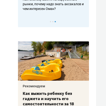
рафакте,
рынки, почему надо знать аксакалов и
о трехкратно
кредитов
чем интересен Оман?
клиентах и ч
Рекомендуем
Рекоме
лья
Как выжить ребенку без
Салих
есте
гаджета и научить его
«Если
а –
самостоятельности за 18
с мин