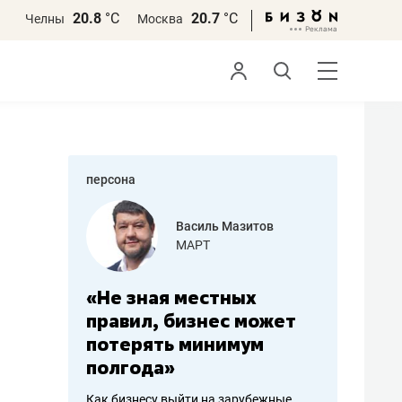
20.8
°С
20.7
°С
Челны
Москва
персона
еменова
Василь Мазитов
»
МАРТ
а: работа
«Не зная местных
«Мне лу
ечься
правил, бизнес может
не зара
вствовать
потерять минимум
чем пот
полгода»
репутац
пошиву
Как бизнесу выйти на зарубежные
Владелец от