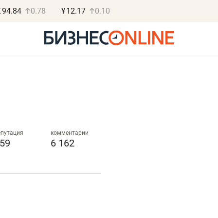
€
94.84
0.78
¥
12.17
0.10
Роман Ободец
Дарья С
«Готовые решения»
«Бросско
епутация
комментарии
59
6 162
«Мне лучше
«Мама говорил
не заработать вообще,
помогает отвл
чем потерять
от болезни, чу
репутацию»
себя живой»
Владелец отделочной фирмы
Наследница бизнеса по 