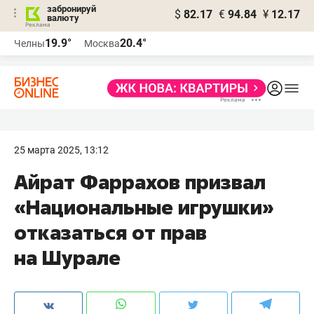
забронируй
$
82.17
€
94.84
¥
12.17
валюту
19.9°
20.4°
Челны
Москва
25 марта 2025, 13:12
Айрат Фаррахов призвал
«Национальные игрушки»
отказаться от прав
на Шурале