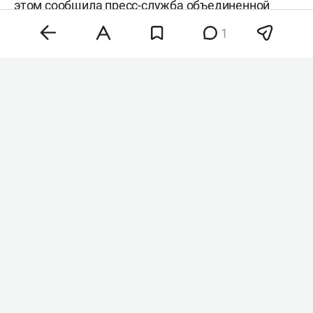
этом сообщила
пресс-служба
объединенной
компании Wildberries и Russ.
1
Фото: «БИЗНЕС Online»
«Она позволит предпринимателям передать