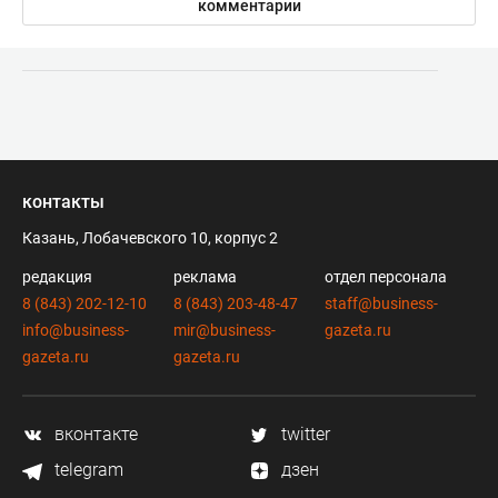
комментарии
контакты
Казань, Лобачевского 10, корпус 2
редакция
реклама
отдел персонала
8 (843) 202-12-10
8 (843) 203-48-47
staff@business-
info@business-
mir@business-
gazeta.ru
gazeta.ru
gazeta.ru
вконтакте
twitter
telegram
дзен