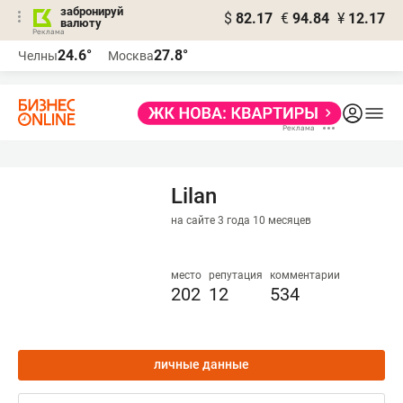
забронируй
$
82.17
€
94.84
¥
12.17
валюту
24.6°
27.8°
Челны
Москва
Lilan
на сайте 3 года 10 месяцев
место
репутация
комментарии
202
12
534
личные данные