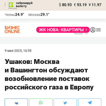
забронируй
$
80.93
€
93.19
¥
11.97
валюту
24.9°
29.1°
Челны
Москва
9 мая 2025, 16:59
Ушаков: Москва
и Вашингтон обсуждают
возобновление поставок
российского газа в Европу