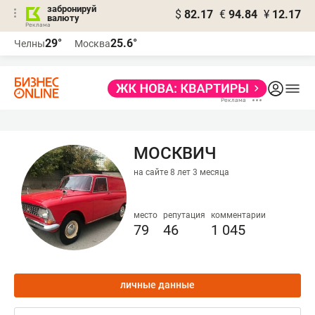
забронируй
$
82.17
€
94.84
¥
12.17
валюту
29°
25.6°
Челны
Москва
МОСКВИЧ
на сайте 8 лет 3 месяца
место
репутация
комментарии
79
46
1 045
личные данные