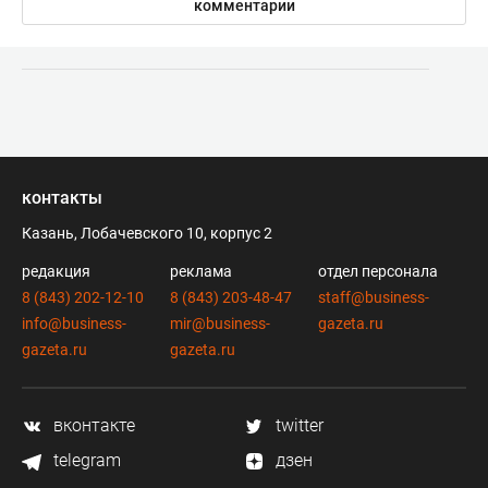
комментарии
контакты
Казань, Лобачевского 10, корпус 2
редакция
реклама
отдел персонала
8 (843) 202-12-10
8 (843) 203-48-47
staff@business-
info@business-
mir@business-
gazeta.ru
gazeta.ru
gazeta.ru
вконтакте
twitter
telegram
дзен