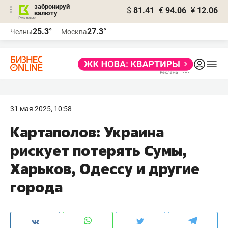
забронируй
$
81.41
€
94.06
¥
12.06
валюту
25.3°
27.3°
Челны
Москва
31 мая 2025, 10:58
Картаполов: Украина
рискует потерять Сумы,
Харьков, Одессу и другие
города