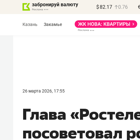
забронируй валюту
$
82.17
0.76
Казань
Закамье
Василь Мазитов
МАРТ
26 марта 2026, 17:55
«Не зная местных
Глава «Ростел
правил, бизнес может
потерять минимум
посоветовал р
полгода»
Как бизнесу выйти на зарубежные