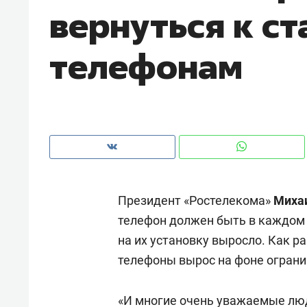
вернуться к с
рынки, почему надо знать аксакал
чем интересен Оман?
телефонам
Президент «Ростелекома»
Миха
телефон должен быть в каждом 
на их установку выросло. Как р
Рекомендуем
Рекоме
телефоны вырос на фоне ограни
Оставить шум за волной: как
Психо
строят тишину в казанском
«Дире
ЖК «Заря»
«И многие очень уважаемые люд
когда 