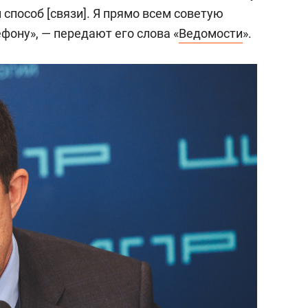
сверхнагрузку
для меня это челлендж
 способ [связи]. Я прямо всем советую
сом»
фону», — передают его слова «
Ведомости
».