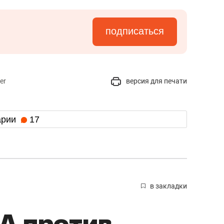
подписаться
er
версия для печати
арии
17
в закладки
А против