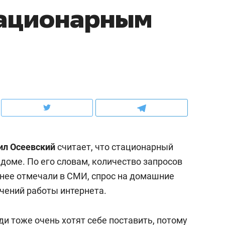
тационарным
ов и
о трехкратном росте цен, дотошных
школьной формы о конт
клиентах и чудных запросах мастеров
налогах и развитии без 
ил Осеевский
считает, что стационарный
доме. По его словам, количество запросов
анее отмечали в СМИ, спрос на домашние
ндуем
Рекомендуем
чений работы интернета.
терапевт «Фороса»:
Дизайнер-прораб Ната
кторский невроз» –
Наседкина: «Ремонт вм
и тоже очень хотят себе поставить, потому
человек не считает
с мебелью за 2 миллион