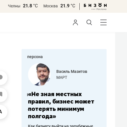
21.8
°С
21.9
°С
Челны
Москва
персона
еменова
Василь Мазитов
»
МАРТ
а: работа
«Не зная местных
«Мне лу
ечься
правил, бизнес может
не зара
вствовать
потерять минимум
чем пот
полгода»
репутац
пошиву
Как бизнесу выйти на зарубежные
Владелец от