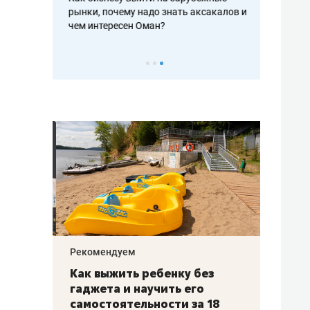
рафакте,
рынки, почему надо знать аксакалов и
о трехкратно
кредитов
чем интересен Оман?
клиентах и ч
Рекомендуем
Рекоме
лья
Как выжить ребенку без
Салих
есте
гаджета и научить его
«Если
а –
самостоятельности за 18
с мин