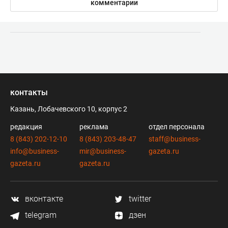
комментарии
контакты
Казань, Лобачевского 10, корпус 2
редакция
реклама
отдел персонала
8 (843) 202-12-10
8 (843) 203-48-47
staff@business-
info@business-
mir@business-
gazeta.ru
gazeta.ru
gazeta.ru
вконтакте
twitter
telegram
дзен