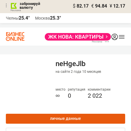
забронируй
$
82.17
€
94.84
¥
12.17
валюту
25.4°
25.3°
Челны
Москва
neHgeJlb
на сайте 2 года 10 месяцев
место
репутация
комментарии
∞
0
2 022
личные данные