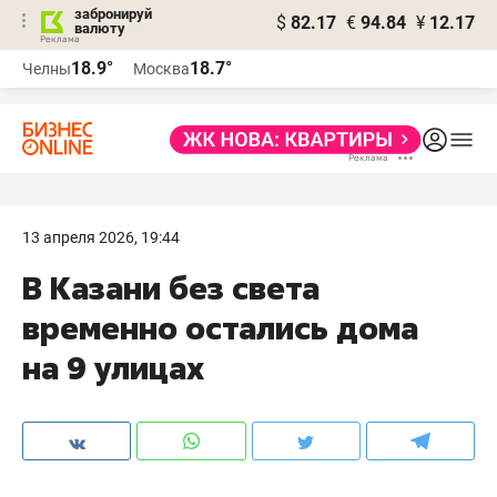
забронируй
$
82.17
€
94.84
¥
12.17
валюту
18.9°
18.7°
Челны
Москва
13 апреля 2026, 19:44
В Казани без света
временно остались дома
на 9 улицах