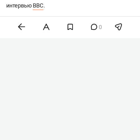
интервью
BBC
.
0
Хантер Байден
Фото: © Chris Kleponis / Keystone Press Agency /
www.globallookpress.com
«Рак распространился, метастазировал в кости и