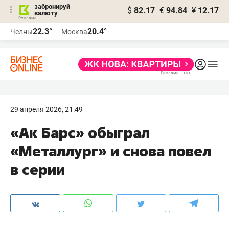
забронируй
$
82.17
€
94.84
¥
12.17
валюту
22.3°
20.4°
Челны
Москва
29 апреля 2026, 21:49
«Ак Барс» обыграл
«Металлург» и снова повел
в серии