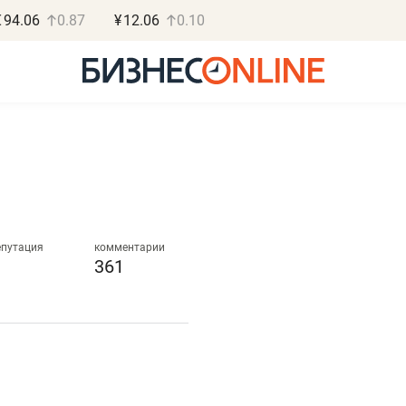
€
94.06
0.87
¥
12.06
0.10
Роман Ободец
Дарья С
«Готовые решения»
«Бросско
епутация
комментарии
361
«Мне лучше
«Мама говорил
не заработать вообще,
помогает отвл
чем потерять
от болезни, чу
репутацию»
себя живой»
Владелец отделочной фирмы
Наследница бизнеса по 