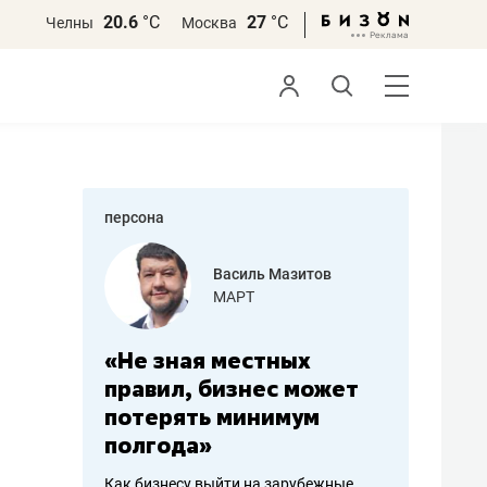
20.6
°С
27
°С
Челны
Москва
персона
еменова
Василь Мазитов
»
МАРТ
а: работа
«Не зная местных
«Мне лу
ечься
правил, бизнес может
не зара
вствовать
потерять минимум
чем пот
полгода»
репутац
пошиву
Как бизнесу выйти на зарубежные
Владелец от