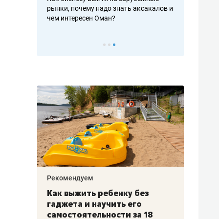
рафакте,
рынки, почему надо знать аксакалов и
о трехкратно
кредитов
чем интересен Оман?
клиентах и ч
Рекомендуем
Рекоме
лья
Как выжить ребенку без
Салих
есте
гаджета и научить его
«Если
а –
самостоятельности за 18
с мин