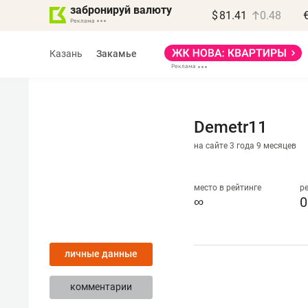
забронируй валюту
$
81.41
0.48
Казань
Закамье
Demetr11
на сайте 3 года 9 месяцев
Василь Мазитов
МАРТ
место в рейтинге
р
∞
0
«Не зная местных
правил, бизнес может
личные данные
потерять минимум
полгода»
комментарии
Как бизнесу выйти на зарубежные