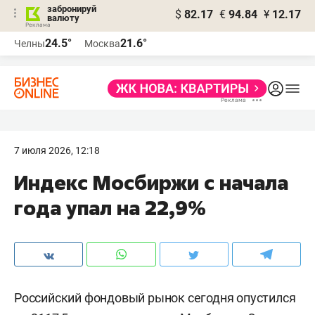
забронируй
$
82.17
€
94.84
¥
12.17
валюту
24.5°
21.6°
Челны
Москва
7 июля 2026, 12:18
Индекс Мосбиржи с начала
года упал на 22,9%
Российский фондовый рынок сегодня опустился