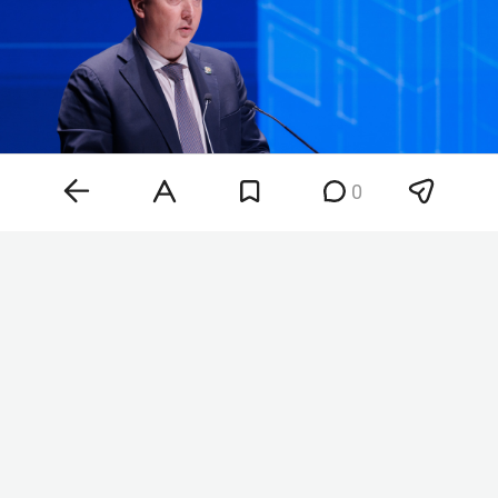
0
Марат Айзатуллин
Фото: «БИЗНЕС Online»
«Руководству ОЭЗ „Алабуга“ необходимо
обратить пристальное внимание на соблюдение
норм и правил охраны труда, поскольку на
территории зоны в текущем году произошло уже
четыре несчастных случая», — сказал министр.