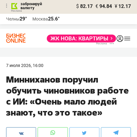
забронируй
$
82.17
€
94.84
¥
12.17
валюту
29°
25.6°
Челны
Москва
7 июля 2026, 16:00
Минниханов поручил
обучить чиновников работе
с ИИ: «Очень мало людей
знают, что это такое»