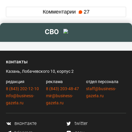
Комментарии
27
СВО
контакты
Казань, Лобачевского 10, корпус 2
редакция
реклама
отдел персонала
8 (843) 202-12-10
8 (843) 203-48-47
staff@business-
info@business-
mir@business-
gazeta.ru
gazeta.ru
gazeta.ru
вконтакте
twitter