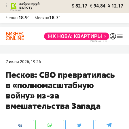
забронируй
$
82.17
€
94.84
¥
12.17
валюту
18.9°
18.7°
Челны
Москва
7 июля 2026, 19:26
Песков: СВО превратилась
в «полномасштабную
войну» из-за
вмешательства Запада