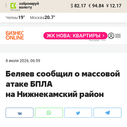
забронируй
$
82.17
€
94.84
¥
12.17
валюту
19°
20.7°
Челны
Москва
8 июля 2026, 06:59
Беляев сообщил о массовой
атаке БПЛА
на Нижнекамский район