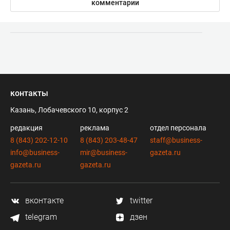
комментарии
контакты
Казань, Лобачевского 10, корпус 2
редакция
реклама
отдел персонала
8 (843) 202-12-10
8 (843) 203-48-47
staff@business-
info@business-
mir@business-
gazeta.ru
gazeta.ru
gazeta.ru
вконтакте
twitter
telegram
дзен