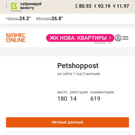
забронируй
$
80.93
€
93.19
¥
11.97
валюту
24.2°
26.8°
Челны
Москва
Petshoppost
на сайте 1 год 9 месяцев
место
репутация
комментарии
180
14
619
личные данные