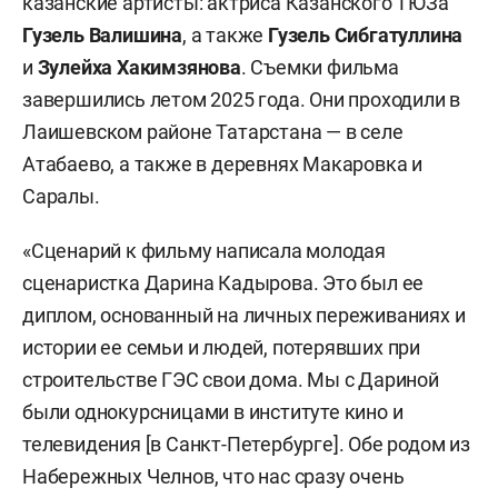
казанские артисты: актриса Казанского ТЮЗа
Гузель Валишина
, а также
Гузель Сибгатуллина
и
Зулейха Хакимзянова
. Съемки фильма
завершились летом 2025 года. Они проходили в
Лаишевском районе Татарстана — в селе
Атабаево, а также в деревнях Макаровка и
Саралы.
«Сценарий к фильму написала молодая
сценаристка Дарина Кадырова. Это был ее
диплом, основанный на личных переживаниях и
истории ее семьи и людей, потерявших при
строительстве ГЭС свои дома. Мы с Дариной
были однокурсницами в институте кино и
телевидения [в Санкт-Петербурге]. Обе родом из
Набережных Челнов, что нас сразу очень