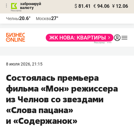
забронируй
$
81.41
€
94.06
¥
12.06
валюту
20.6°
27°
Челны
Москва
8 июля 2026, 21:15
Состоялась премьера
фильма «Мон» режиссера
из Челнов со звездами
«Слова пацана»
и «Содержанок»