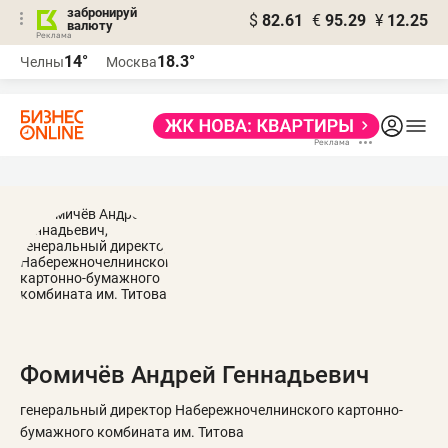
забронируй
$
82.61
€
95.29
¥
12.25
валюту
14°
18.3°
Челны
Москва
Фомичёв Андрей Геннадьевич
генеральный директор Набережночелнинского картонно-
бумажного комбината им. Титова