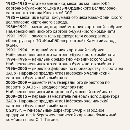
1982–1985
— стажер механика, механик машины К-06
картонно-бумажного цеха Кзыл-Ординского целлюлозно-
картонного завода Казахской ССР.
1985
— механик картонно-бумажного цеха Кзыл-Ординского
целлюлозно-картонного завода.
1986–1991
— механик, старший механик картонной фабрики
Набережночелнинского картонно-бумажного комбината.
1991–1991
— заместитель председателя кооператива
«Конструктор» ПО «КамГЭСэнергострой» Камский завод
ЖБИ».
1991–1994
— старший механик картонной фабрики
Набережночелнинского картонно-бумажного комбината.
1994–1996
— начальник ремонтно-механического цеха
Набережночелнинского картонно-бумажного комбината.
1996–2005
— директор фабрики по производству гофротары
ЗАОр «Народное предприятие Набережно-челнинский
картонно-бумажный комбинат».
2005–2009
— заместитель генерального директора по
развитию ЗАОр «Народное предприятие
Набережночелнинский картонно-бумажный комбинат».
2009–2015
— первый заместитель генерального директора
ЗАОр «Народное предприятие Набережночелнинский
картонно-бумажный комбинат».
С 2015 г.
— генеральный директор ЗАОр «Народное
предприятие Набережночелнинский картонно-бумажный
комбинат», им. С.П. Титова.