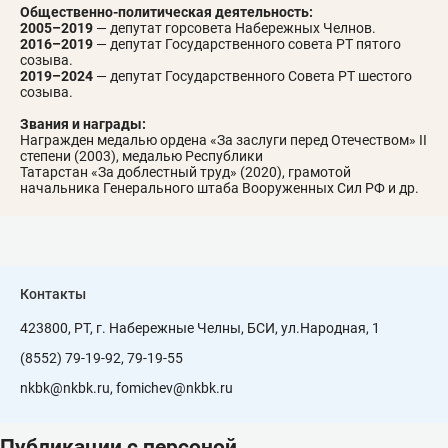
Общественно-политическая деятельность:
2005–2019
— депутат горсовета Набережных Челнов.
2016–2019
— депутат Государственного совета РТ пятого
созыва.
2019–2024
— депутат Государственного Совета РТ шестого
созыва.
Звания и награды:
Награжден медалью ордена «За заслуги перед Отечеством» II
степени (2003), медалью Республики
Татарстан «За доблестный труд» (2020), грамотой
начальника Генерального штаба Вооруженных Сил РФ и др.
Контакты
423800, РТ, г. Набережные Челны, БСИ, ул.Народная, 1
(8552) 79-19-92, 79-19-55
nkbk@nkbk.ru, fomichev@nkbk.ru
Публикации с персоной