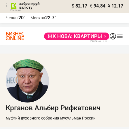
забронируй
$
82.17
€
94.84
¥
12.17
валюту
20°
22.7°
Челны
Москва
Крганов Альбир Рифкатович
муфтий духовного собрания мусульман России