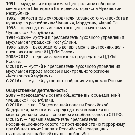
1991
— муэдзин и второй имам Центральной соборной
мечети села Шыгырдан Батыревского района Чувашской
Республики.
1992
— заместитель руководителя Казанского мухтасибата и
куратор по республикам Чувашия, Мордовия, Марий Эл.
1993
— председатель исламского центра мусульман
Чувашской Республики.
1994–2024
— муфтий и председатель духовного управления
мусульман Чувашской Республики.
1998–2005
— руководитель департамента внутренних дел и
внешних отношений ЦДУМ России.
2005–2012
— первый заместитель председателя ЦДУМ
России.
С 2010 г.
— муфтий и председатель духовного управления
мусульман города Москвы и Центрального региона
«Московский муфтият».
С 2016
г.
— муфтий духовного собрания мусульман России.
Общественная деятельность:
2008
— председатель совета общественных объединений
Чувашской Республики.
С 2010 г.
— член Общественной палаты Российской
Федерации, заместитель председателя комиссии по
межнациональным отношениям и свободе совести ОП РФ.
C 2015 г.
— первый заместитель председателя
координационного совета по противодействию терроризму
при Общественной палате Российской Федерации и
руководитель рабочей группы по борьбе с