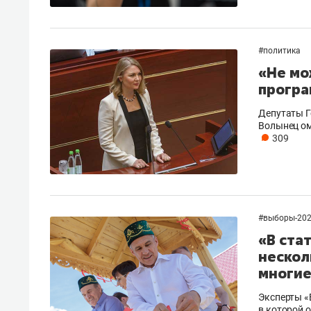
#
политика
«Не мо
програ
Депутаты Г
Волынец ом
309
#
выборы-20
«В ста
нескол
многие
Эксперты «
в которой 