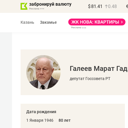
забронируй валюту
$
81.41
0.48
Казань
Закамье
Галеев Марат Га
Василь Мазитов
МАРТ
депутат Госсовета РТ
«Не зная местных
правил, бизнес может
потерять минимум
Дата рождения
полгода»
1 Января 1946
80 лет
Как бизнесу выйти на зарубежные