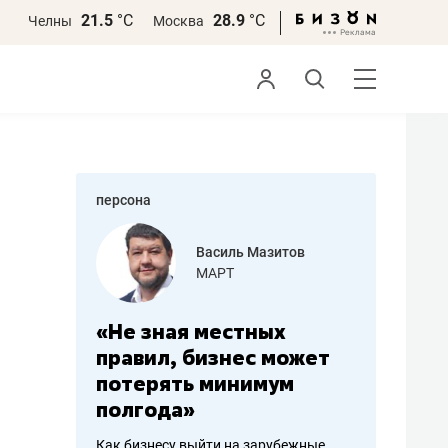
21.5
°С
28.9
°С
Челны
Москва
персона
еменова
Василь Мазитов
»
МАРТ
а: работа
«Не зная местных
«Мне лу
ечься
правил, бизнес может
не зара
вствовать
потерять минимум
чем пот
полгода»
репутац
пошиву
Как бизнесу выйти на зарубежные
Владелец от