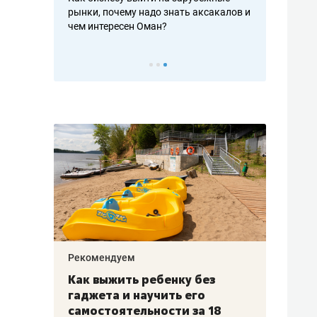
рафакте,
рынки, почему надо знать аксакалов и
о трехкратно
кредитов
чем интересен Оман?
клиентах и ч
Рекомендуем
Рекоме
лья
Как выжить ребенку без
Салих
есте
гаджета и научить его
«Если
а –
самостоятельности за 18
с мин