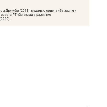
сверхнагрузку
для меня это челлендж
сом»
ном Дружбы (2011), медалью ордена «За заслуги
 совета РТ «За вклад в развитие
(2020).