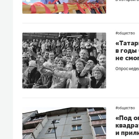
#
общество
«Татар
в годы
не смо
Опрос недел
#
общество
«Под о
квадра
и прил