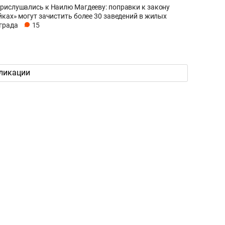
рислушались к Наилю Магдееву: поправки к закону
йках» могут зачистить более 30 заведений в жилых
града
15
ликации