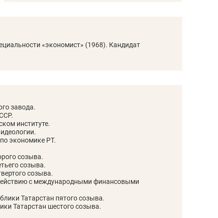
ов и
о трехкратном росте цен, дотошных
школьной формы о конт
клиентах и чудных запросах мастеров
налогах и развитии без 
ециальности «экономист» (1968). Кандидат
го завода.
ССР.
ском институте.
 идеологии.
по экономике РТ.
орого созыва.
етьего созыва.
твертого созыва.
ндуем
Рекомендуем
модействию с международными финансовыми
терапевт «Фороса»:
Дизайнер-прораб Ната
блики Татарстан пятого созыва.
кторский невроз» –
Наседкина: «Ремонт вм
ики Татарстан шестого созыва.
человек не считает
с мебелью за 2 миллион