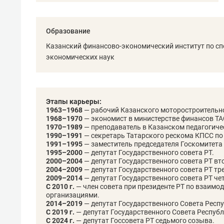
рынки, почему надо знать аксакал
чем интересен Оман?
Образование
Казанский финансово-экономический институт по сп
экономических наук
Этапы карьеры:
1963–1968
— рабочий Казанского моторостроительно
1968–1970
— экономист в министерстве финансов ТА
1970–1989
— преподаватель в Казанском педагогиче
1990–1991
— секретарь Татарского рескома КПСС по
1991–1995
— заместитель председателя Госкомитета 
1995–2000
— депутат Государственного совета РТ.
2000–2004
— депутат Государственного совета РТ вт
2004–2009
— депутат Государственного совета РТ тр
2009–2014
— депутат Государственного совета РТ че
Рекомендуем
Рекоме
C 2010 г.
— член совета при президенте РТ по взаи
организациями.
Падел, фитнес, танцы и даже
Психо
2014–2019
—
депутат Государственного Совета Респу
ниндзя-зал: как ТРЦ «Франт»
«Дире
С 2019 г.
— депутат Государственного Совета Республ
стал Меккой для любителей
когда 
С 2024 г.
— депутат Госсовета РТ седьмого созыва.