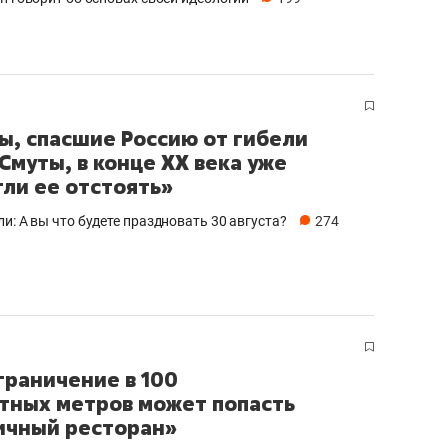
ы, спасшие Россию от гибели
 Смуты, в конце XX века уже
гли ее отстоять»
и: А вы что будете праздновать 30 августа?
274
граничение в 100
тных метров может попасть
ичный ресторан»