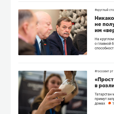
#
круглый ст
Никако
не пол
им «ве
На круглом
о главной 
способност
#
госсовет рт
«Прост
в розл
Татарстан 
примут зап
домах