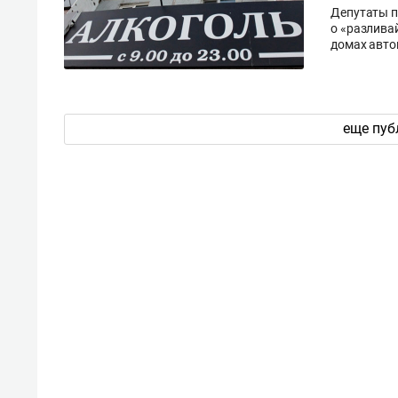
Депутаты п
о «разлива
домах авто
еще пуб