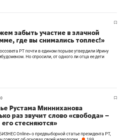
жем забыть участие в злачной
мме, где вы снимались топлес!»
оссовета РТ почти в едином порыве утвердили Ирину
будсменом. Но спросили, от одного ли отца ее дети
20
тье Рустама Минниханова
ько раз звучит слово «свобода» –
 его стесняются»
БИЗНЕС Online» о предвыборной статье президента РТ,
он говорит об основах своей идеологии
199