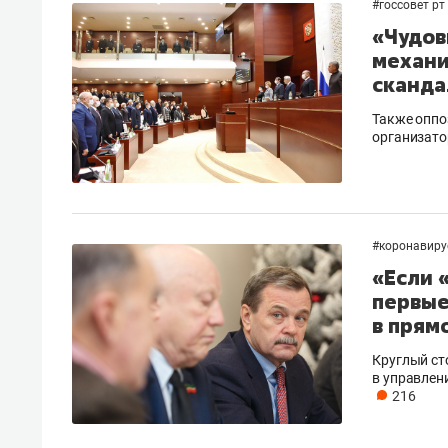
#
госсовет рт
«Чудов
механи
сканда
Также оппо
организато
#
коронавиру
«Если 
первые
в прям
Круглый ст
в управлени
216