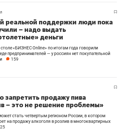
ол
й реальной поддержки люди пока
учили – надо выдать
ртолетные» деньги
 столе «БИЗНЕС Online» по итогам года говорили
беде предпринимателей — у россиян нет покупательной
и
159
о запретить продажу пива
ив – это не решение проблемы»
может стать четвертым регионом России, в котором
рет на продажу алкоголя в розлив в многоквартирных
125