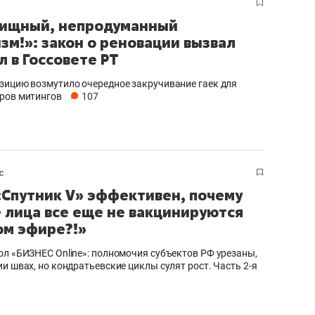
ищный, непродуманный
зм!»: закон о реновации вызвал
л в Госсовете РТ
зицию возмутило очередное закручивание гаек для
ров митингов
107
с
«Спутник V» эффективен, почему
 лица все еще не вакцинируются
ом эфире?!»
ол «БИЗНЕС Online»: полномочия субъектов РФ урезаны,
и швах, но кондратьевские циклы сулят рост. Часть 2-я