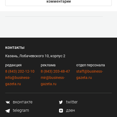
комментарии
контакты
Казань, Лобачевского 10, корпус 2
редакция
реклама
отдел персонала
8 (843) 202-12-10
8 (843) 203-48-47
staff@business-
info@business-
mir@business-
gazeta.ru
gazeta.ru
gazeta.ru
вконтакте
twitter
telegram
дзен