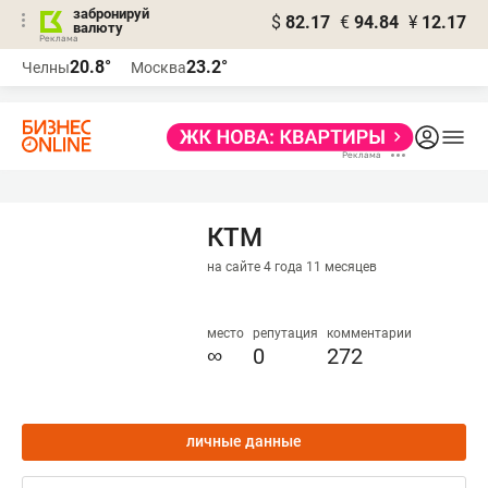
забронируй
$
82.17
€
94.84
¥
12.17
валюту
20.8°
23.2°
Челны
Москва
КТМ
на сайте 4 года 11 месяцев
место
репутация
комментарии
∞
0
272
личные данные