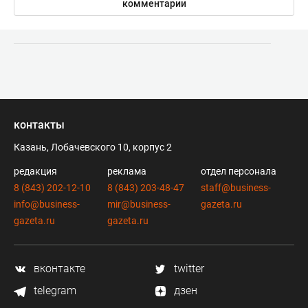
комментарии
контакты
Казань, Лобачевского 10, корпус 2
редакция
реклама
отдел персонала
8 (843) 202-12-10
8 (843) 203-48-47
staff@business-
info@business-
mir@business-
gazeta.ru
gazeta.ru
gazeta.ru
вконтакте
twitter
telegram
дзен