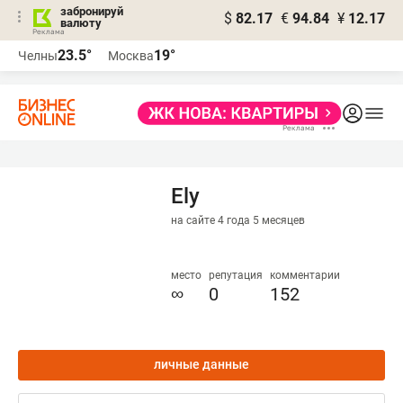
забронируй
$
82.17
€
94.84
¥
12.17
валюту
23.5°
19°
Челны
Москва
Ely
на сайте 4 года 5 месяцев
место
репутация
комментарии
∞
0
152
личные данные