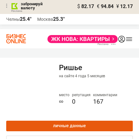
забронируй
$
82.17
€
94.84
¥
12.17
валюту
25.4°
25.3°
Челны
Москва
Ришье
на сайте 4 года 5 месяцев
место
репутация
комментарии
∞
0
167
личные данные