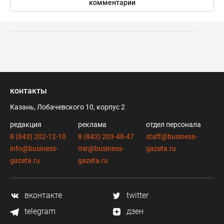
комментарии
контакты
Казань, Лобачевского 10, корпус 2
редакция
реклама
отдел персонала
8 (843) 202-12-10
8 (843) 203-48-47
staff@business-
info@business-
mir@business-
gazeta.ru
gazeta.ru
gazeta.ru
вконтакте
twitter
telegram
дзен