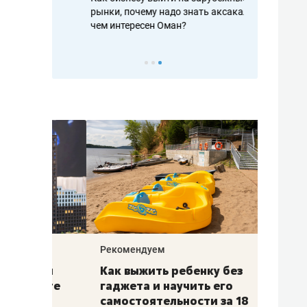
рафакте,
рынки, почему надо знать аксакалов и
о трехкратно
кредитов
чем интересен Оман?
клиентах и ч
Рекомендуем
Рекоме
лья
Как выжить ребенку без
Салих
есте
гаджета и научить его
«Если
а –
самостоятельности за 18
с мин