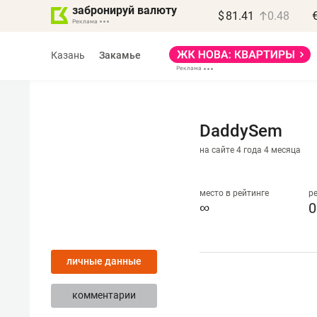
забронируй валюту
$
81.41
0.48
Казань
Закамье
DaddySem
на сайте 4 года 4 месяца
Василь Мазитов
МАРТ
место в рейтинге
р
∞
0
«Не зная местных
правил, бизнес может
личные данные
потерять минимум
полгода»
комментарии
Как бизнесу выйти на зарубежные