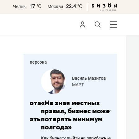
17
°С
22.4
°С
Челны
Москва
персона
еменова
Василь Мазитов
»
МАРТ
а: работа
«Не зная местных
«Мне лу
ечься
правил, бизнес может
не зара
вствовать
потерять минимум
чем пот
полгода»
репутац
пошиву
Как бизнесу выйти на зарубежные
Владелец от