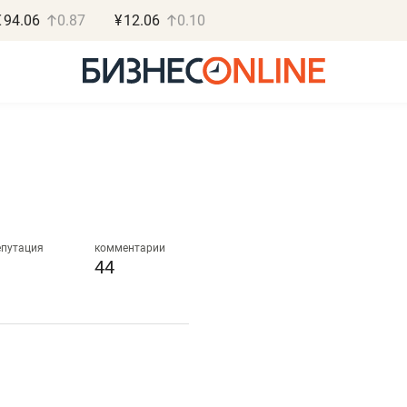
€
94.06
0.87
¥
12.06
0.10
Роман Ободец
Дарья С
«Готовые решения»
«Бросско
епутация
комментарии
44
«Мне лучше
«Мама говорил
не заработать вообще,
помогает отвл
чем потерять
от болезни, чу
репутацию»
себя живой»
Владелец отделочной фирмы
Наследница бизнеса по 