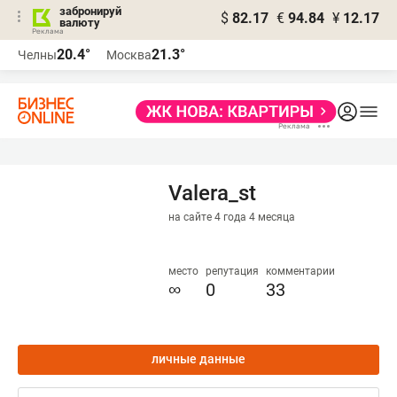
забронируй
$
82.17
€
94.84
¥
12.17
валюту
20.4°
21.3°
Челны
Москва
Valera_st
на сайте 4 года 4 месяца
место
репутация
комментарии
∞
0
33
личные данные