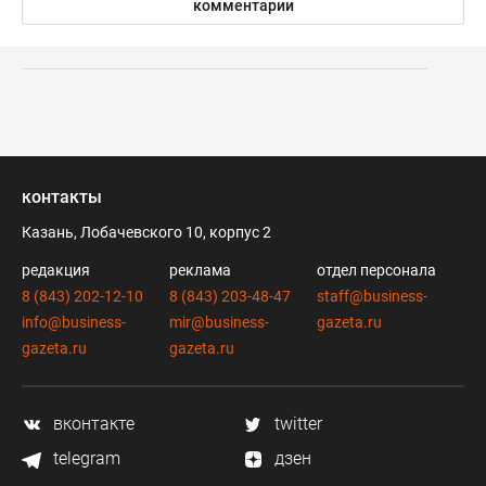
комментарии
контакты
Казань, Лобачевского 10, корпус 2
редакция
реклама
отдел персонала
8 (843) 202-12-10
8 (843) 203-48-47
staff@business-
info@business-
mir@business-
gazeta.ru
gazeta.ru
gazeta.ru
вконтакте
twitter
telegram
дзен